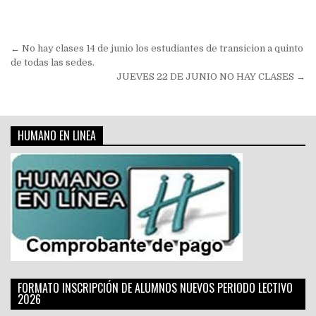
Navegación
← No hay clases 14 de junio los estudiantes de transicion a quinto
de
de todas las sedes.
JUEVES 22 DE JUNIO NO HAY CLASES →
entradas
HUMANO EN LINEA
FORMATO INSCRIPCIÓN DE ALUMNOS NUEVOS PERIODO LECTIVO
2026