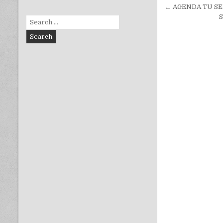
Navegac
← AGENDA TU SE
de
S
Search
for:
entradas