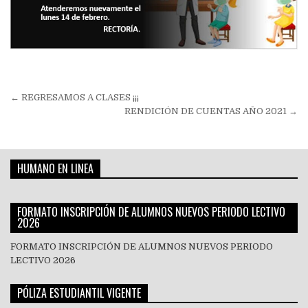
Navegación
← REGRESAMOS A CLASES ¡¡¡
de
RENDICIÓN DE CUENTAS AÑO 2021 →
entradas
HUMANO EN LINEA
FORMATO INSCRIPCIÓN DE ALUMNOS NUEVOS PERIODO LECTIVO
2026
FORMATO INSCRIPCIÓN DE ALUMNOS NUEVOS PERIODO
LECTIVO 2026
PÓLIZA ESTUDIANTIL VIGENTE