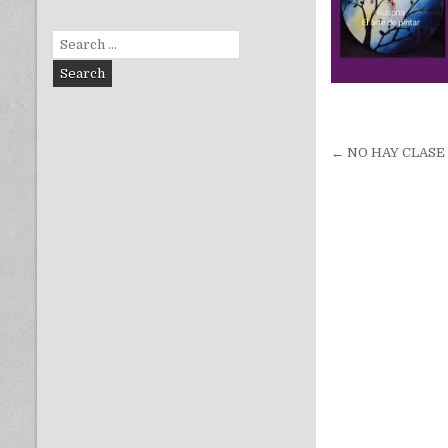
Search
for:
Navegac
← NO HAY CLASE
de
entradas