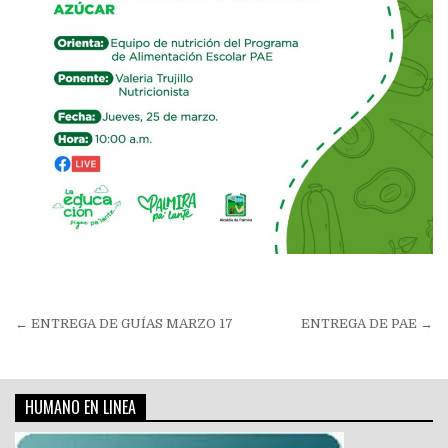
Navegación
← ENTREGA DE GUÍAS MARZO 17
ENTREGA DE PAE →
de
entradas
HUMANO EN LINEA