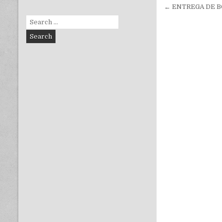
Navegac
← ENTREGA DE B
de
Search
for:
entradas